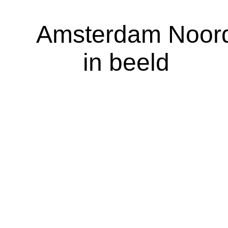
A
msterdam Noor
in beeld