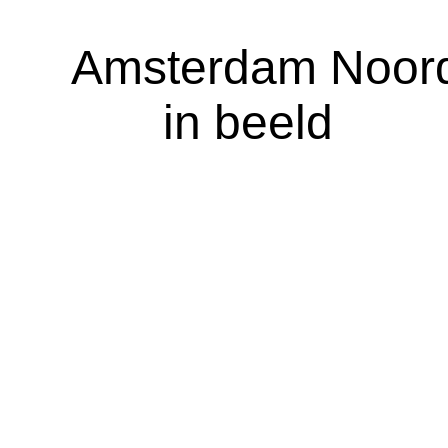
A
msterdam Noor
in beeld