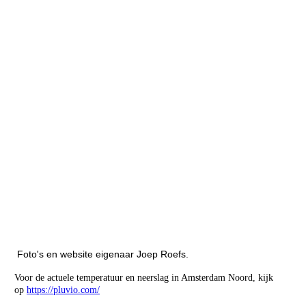
200806-010
200806-011
200806-012
Foto's en website eigenaar Joep Roefs.
Voor de actuele temperatuur en neerslag in Amsterdam Noord, kijk
op
https://pluvio.com/