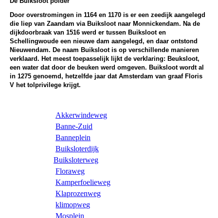
De Buiksloot polder
Do
or overstromingen in 1164 en 1170 is er een zeedijk aangelegd
die liep van Zaandam via Buiksloot naar Monnickendam. Na de
dijkdoorbraak van 1516 werd er tussen Buiksloot en
Schellingwoude een nieuwe dam aangelegd, en daar ontstond
Nieuwendam. De naam Buiksloot is op verschillende manieren
verklaard. Het meest toepasselijk lijkt de verklaring: Beuksloot,
een water dat door de beuken werd omgeven. Buiksloot wordt al
in 1275 genoemd, hetzelfde jaar dat Amsterdam van graaf Floris
V het tolprivilege krijgt.
Akkerwindeweg
Banne-Zuid
Banneplein
Buiksloterdijk
Buiksloterweg
Floraweg
Kamperfoelieweg
Klaprozenweg
klimopweg
Mosplein