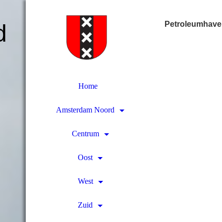
Petroleumhav
d
Home
Amsterdam Noord
Centrum
Oost
West
Zuid