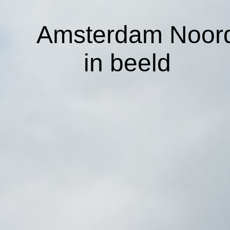
A
msterdam Noor
in beeld