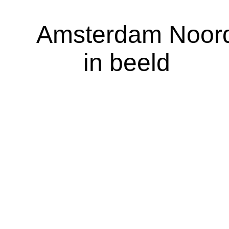
A
msterdam Noor
in beeld